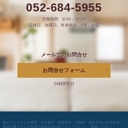
052-684-5955
営業時間 9:00～18:00
定休日 水曜日、年末年始、GW、お盆
メールでの
お問合せ
お問合せフォーム
24時間受付
夢のマイホームを実現、
名古屋市・尾張旭市・日進市・長久手市の注文住宅・
新築戸建てなら工務店のRARAHAUSE (ララハウス）
にご相談ください。